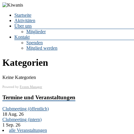
Zum
Inhalt
Menü
Startseite
springen
Kiwanis
Aktivitäten
Über uns
Mitglieder
CLUB
Kontakt
LEIPZIG
Spenden
e.V.
Mitglied werden
Kategorien
Keine Kategorien
Powered by
Events Manager
Termine und Veranstaltungen
Clubmeeting (öffentlich)
18 Aug. 26
Clubmeeting (intern)
1 Sep. 26
alle Veranstaltungen