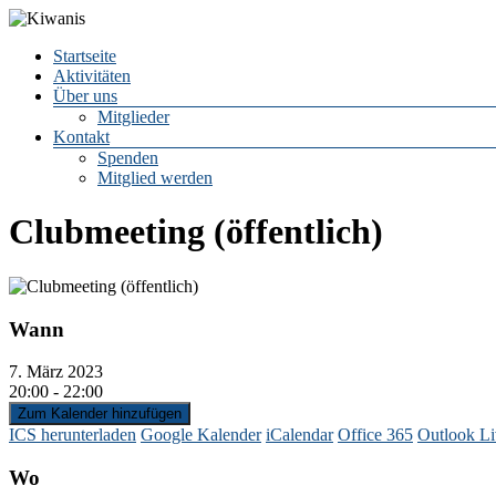
Zum
Inhalt
Menü
Startseite
springen
Kiwanis
Aktivitäten
Über uns
Mitglieder
CLUB
Kontakt
LEIPZIG
Spenden
e.V.
Mitglied werden
Clubmeeting (öffentlich)
Wann
7. März 2023
20:00 - 22:00
Zum Kalender hinzufügen
ICS herunterladen
Google Kalender
iCalendar
Office 365
Outlook Li
Wo