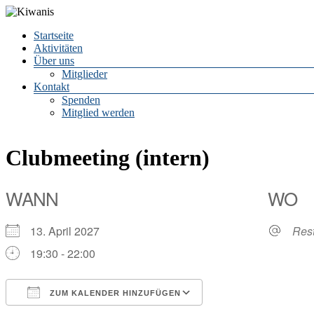
Zum
Inhalt
Menü
Startseite
springen
Kiwanis
Aktivitäten
Über uns
CLUB
Mitglieder
LEIPZIG
Kontakt
e.V.
Spenden
Mitglied werden
Clubmeeting (intern)
WANN
WO
13. April 2027
Res
19:30 - 22:00
ZUM KALENDER HINZUFÜGEN