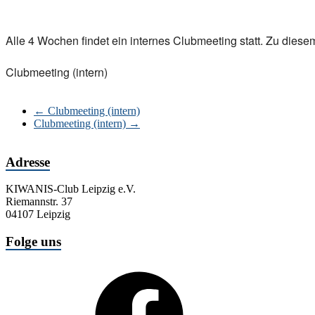
ICS herunterladen
Google Kalender
iCalendar
Office 365
Outlook Live
Alle 4 Wochen findet ein internes Clubmeeting statt. Zu dies
Clubmeeting (intern)
←
Clubmeeting (intern)
Clubmeeting (intern)
→
Adresse
KIWANIS-Club Leipzig e.V.
Riemannstr. 37
04107 Leipzig
Folge uns
Facebook